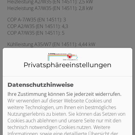
Heizleistung A2/W35 (EN 14511): 2,5 kW
Heizleistung A7/W35 (EN 14511): 2,8 kW
COP A-7/W35 (EN 14511): 3
COP A2/W35 (EN 14511): 4,3
COP A7/W35 (EN 14511): 5
Kühlleistung A35/W7 (EN 14511): 4,44 kW
EER A35/W7 (EN 14511): 2,4
Zuheizerleistung: 9 kW
Privatsphäre­einstellungen
Höhe: 1380 mm
Breite: 940 mm
Tiefe: 600 mm
Datenschutzhinweise
Nettogewicht: 248 kg
Ihre Zustimmung können Sie jederzeit widerrufen.
Nennwärmeleistung (durchschnittliche
Wir verwenden auf dieser Webseite Cookies und
Klimaverhältnisse): 4 kW
weitere Technologien, um Ihnen ein bestmögliches
Nennwärmeleistung (Niedertemperaturanwendung,
Nutzungserlebnis zu bieten. Sie können das Setzen von
durchschnittliche Klimaverhältnisse): 5 kW
Cookies auch ablehnen und unsere Seite nur mit den
technisch notwendigen Cookies nutzen. Weitere
Jahreszeitbedingte Raumheizungs-Energieeffizienz
Informationen, sowie eine detaillierte Übersicht der