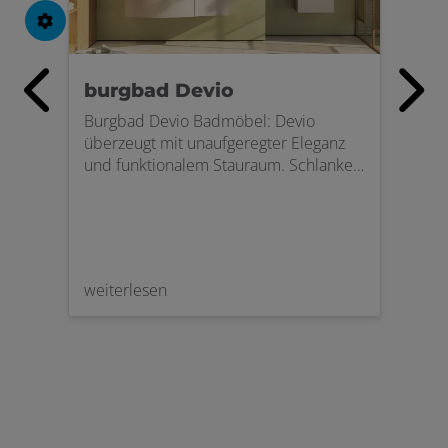
burgbad Devio
Geb
ll?
Au
Burgbad Devio Badmöbel: Devio
überzeugt mit unaufgeregter Eleganz
 als
Mit 
und funktionalem Stauraum. Schlanken
mode
Proportionen und klaren Linien. Einfach
Entd
einladend. Grifflos, ruhig und
ein
Prod
funktional.
Ästh
ent
gewi
hen
attr
weiterlesen
weit
ie
des
eme.