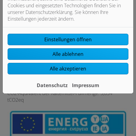
(durchschnittliche Klimaverhältnisse): 129 %
Cookies und eingesetzten Technologien finden Sie in
Jahreszeitbedingte Raumheizungs-Energieeffizienz
unserer Datenschutzerklärung. Sie können Ihre
(Niedertemperaturanwendung, durchschnittliche
Einstellungen jederzeit ändern.
Klimaverhältnisse): 185 %
Schallleistungspegel außen: 50 dB
Einstellungen öffnen
Schallleistungspegel innen: 49 dB
umwelttechnischer Hinweis: Enthält fluorierte
Alle ablehnen
Treibhausgase
Kältemitteltyp: R410A
Alle akzeptieren
Treibhauspotenzial des Kältemittels: 2088 kgCO2eq
Bauart des Kältekreises: Hermetisch geschlossen
Datenschutz
Impressum
Kältemittel-Füllmenge: 1,75 kg
CO2-Äquivalent der Kältemittel-Füllmenge: 3,654
tCO2eq